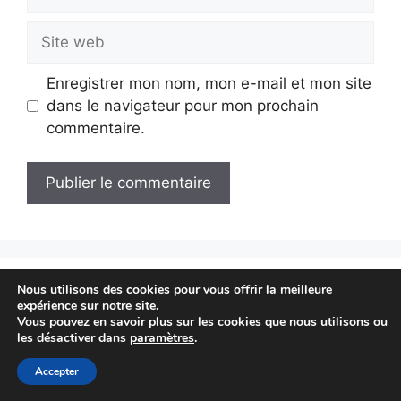
mail
Site
web
Enregistrer mon nom, mon e-mail et mon site
dans le navigateur pour mon prochain
commentaire.
Nous utilisons des cookies pour vous offrir la meilleure
Derniers articles
expérience sur notre site.
Vous pouvez en savoir plus sur les cookies que nous utilisons ou
les désactiver dans
paramètres
.
Combien de temps le CBD reste-t-il dans le
Accepter
corps ? Durées, Facteurs et Modes de
Consommation