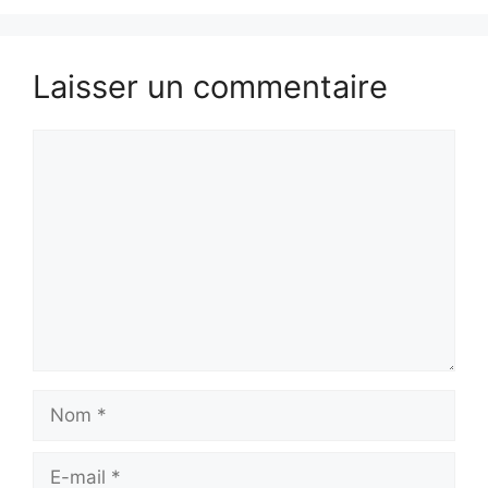
Laisser un commentaire
Commentaire
Nom
E-